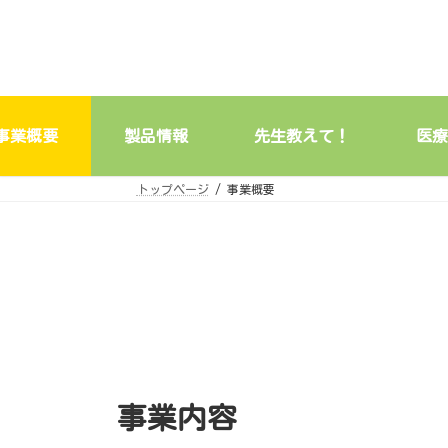
コ
ナ
ン
ビ
テ
ゲ
ン
ー
ツ
シ
へ
ョ
ス
ン
キ
に
事業概要
製品情報
先生教えて！
医療
ッ
移
プ
動
トップページ
事業概要
事業内容