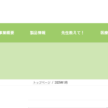
コ
ナ
ン
ビ
テ
ゲ
ン
ー
ツ
シ
へ
ョ
ス
ン
キ
に
事業概要
製品情報
先生教えて！
医療
ッ
移
プ
動
トップページ
2025年1月