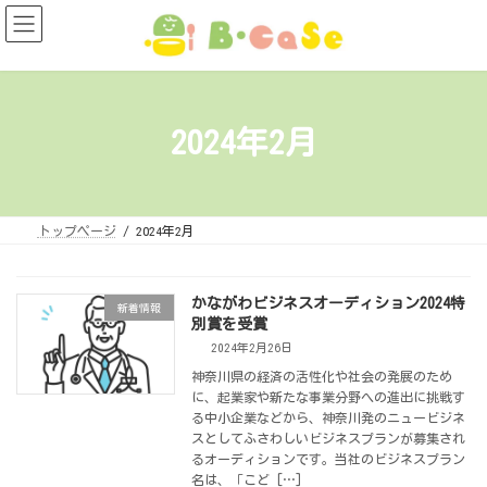
コ
ナ
ン
ビ
テ
ゲ
ン
ー
ツ
シ
へ
ョ
ス
ン
キ
に
2024年2月
ッ
移
プ
動
トップページ
2024年2月
かながわビジネスオーディション2024特
新着情報
別賞を受賞
2024年2月26日
神奈川県の経済の活性化や社会の発展のため
に、起業家や新たな事業分野への進出に挑戦す
る中小企業などから、神奈川発のニュービジネ
スとしてふさわしいビジネスプランが募集され
るオーディションです。当社のビジネスプラン
名は、「こど […]