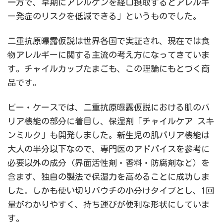
一方で、早期にアレルゲンを経口摂取するとアレルギ
ー発症のリスクを低減できる」というものでした。
二重抗原曝露仮説は世界各国で実証され、現在では食
物アレルギーに関する主流の考え方になってきていま
す。チャイルカップたまごも、この理論にもとづく商
品です。
ビー・ケースでは、二重抗原曝露仮説における肌のバ
リア機能の部分に着目し、保湿剤「チャイルケア スキ
ンミルク」も開発しました。新生児の肌バリア機能は
大人の半分以下なので、専門医のアドバイスを参考に
必要以外の成分（界面活性剤・香料・防腐剤など）を
含まず、独自の製法で保湿力を高めることに成功しま
した。しかも使い切りパウチの小分けタイプとし、1回
量がわかりやすく、持ち運びが便利な形状にしていま
す。