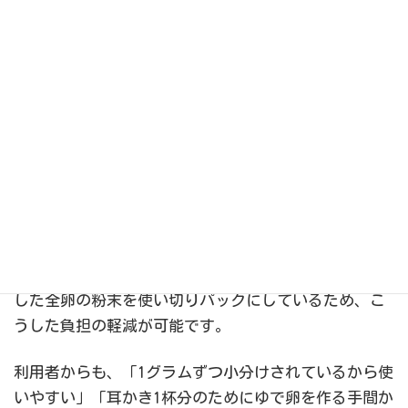
まずは医療機関向けの「ミルステップegg」を開発しま
した。ミルステップeggの購入には、医師の摂取指導が
必要です。3種類のラインナップのうち、もっともタン
パク質量が少ないミルステップegg1をベースに、一般
向けのチャイルカップたまごが製品化されました。
チャイルカップたまごの最大の特長は、実際の卵を使
うよりも簡単で、手間がかからない点です。本来、卵
に慣れるためには耳かき1杯分の固ゆで卵から始めます
が、ゆでる・裏ごしする・量を測る・保存するなどの
多くの工程を伴います。チャイルカップたまごは加熱
した全卵の粉末を使い切りパックにしているため、こ
うした負担の軽減が可能です。
利用者からも、「1グラムずつ小分けされているから使
いやすい」「耳かき1杯分のためにゆで卵を作る手間か